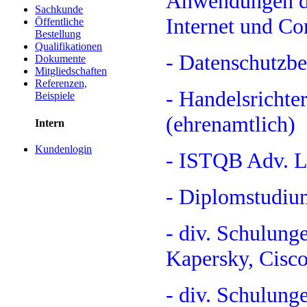
Anwendungen de
Sachkunde
Internet und Co
Öffentliche
Bestellung
Qualifikationen
- Datenschutzb
Dokumente
Mitgliedschaften
Referenzen,
- Handelsrichte
Beispiele
(ehrenamtlich)
Intern
Kundenlogin
- ISTQB Adv. L
- Diplomstudiu
- div. Schulunge
Kapersky, Cisco
- div. Schulung