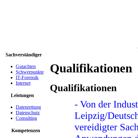
Sachverständiger
Qualifikationen
Gutachten
Schwerpunkte
IT-Forensik
Internet
Qualifikationen
Leistungen
- Von der Indus
Datenrettung
Leipzig/Deutsch
Datenschutz
Consulting
vereidigter Sac
Kompetenzen