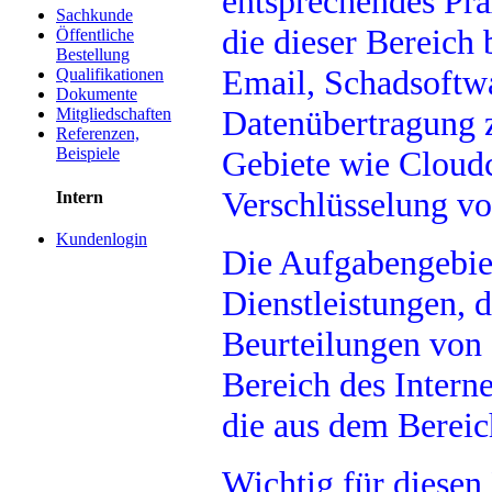
entsprechendes Pra
Sachkunde
die dieser Bereich
Öffentliche
Bestellung
Email, Schadsoft
Qualifikationen
Dokumente
Datenübertragung z
Mitgliedschaften
Referenzen,
Gebiete wie Cloud
Beispiele
Verschlüsselung vo
Intern
Kundenlogin
Die Aufgabengebiet
Dienstleistungen, 
Beurteilungen von
Bereich des Interne
die aus dem Berei
Wichtig für diesen 